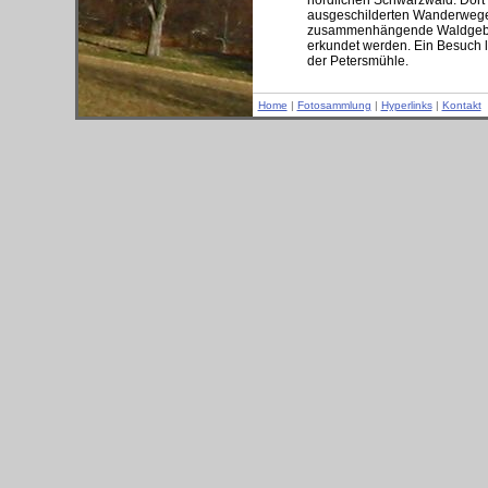
nördlichen Schwarzwald. Dort
ausgeschilderten Wanderwege
zusammenhängende Waldgebi
erkundet werden. Ein Besuch l
der Petersmühle.
Home
|
Fotosammlung
|
Hyperlinks
|
Kontakt