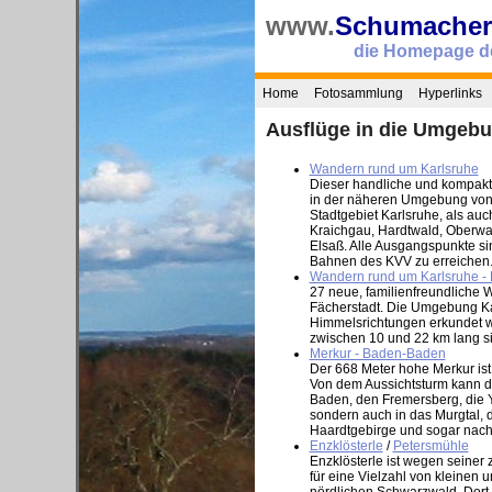
www.
Schumacher
die Homepage de
Home
Fotosammlung
Hyperlinks
Ausflüge in die Umgeb
Wandern rund um Karlsruhe
Dieser handliche und kompakte
in der näheren Umgebung von 
Stadtgebiet Karlsruhe, als au
Kraichgau, Hardtwald, Oberwal
Elsaß. Alle Ausgangspunkte s
Bahnen des KVV zu erreichen
Wandern rund um Karlsruhe -
27 neue, familienfreundliche 
Fächerstadt. Die Umgebung Kar
Himmelsrichtungen erkundet w
zwischen 10 und 22 km lang s
Merkur - Baden-Baden
Der 668 Meter hohe Merkur is
Von dem Aussichtsturm kann de
Baden, den Fremersberg, die 
sondern auch in das Murgtal,
Haardtgebirge und sogar nach
Enzklösterle
/
Petersmühle
Enzklösterle ist wegen seiner
für eine Vielzahl von kleine